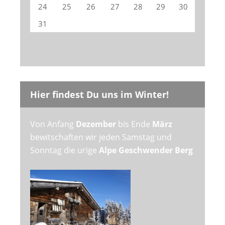
24
25
26
27
28
29
30
31
Hier findest Du uns im Winter!
Von Anfang
Dezember
bis Ende
März
bewitschaften wir jeden Samstag und
Sonntag die urige
Alpe Geschwender Berg