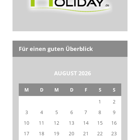
Für einen guten Überblick
AUGUST 2026
M
D
M
D
F
S
S
1
2
3
4
5
6
7
8
9
10
11
12
13
14
15
16
17
18
19
20
21
22
23